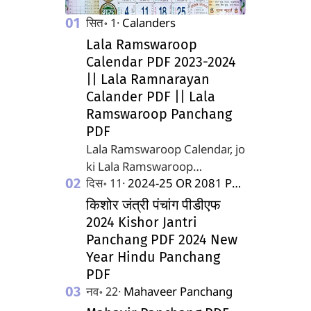
Lala Ramswaroop
Calendar PDF 2023-2024
|| Lala Ramnarayan
Calander PDF || Lala
Ramswaroop Panchang
PDF
Lala Ramswaroop Calendar, jo
ki Lala Ramswaroop
Ramnarayan Panchang ke
naam se bhi jaana jata hai, ek
किशोर जंत्री पंचांग पीडीएफ
prasiddh Hindi panchang hai
2024 Kishor Jantri
jo har saal prakash…
Panchang PDF 2024 New
Year Hindu Panchang
PDF