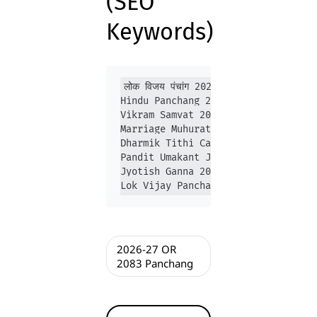
(SEO
Keywords)
लोक विजय पंचांग 2026-27 PDF  

Hindu Panchang 2026  

Vikram Samvat 2083 Panchang  

Marriage Muhurat 2026  

Dharmik Tithi Calendar 2026  

Pandit Umakant Jha Panchang  

Jyotish Ganna 2026  

Lok Vijay Panchang Online  